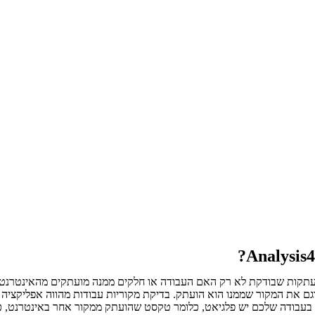
מיות של Analysis4U.co.il הוא תוכנה לזיהוי העתקות שבודקת לא רק האם העבודה או חלקים ממ
 את המקור שממנו הוא הועתק. בדיקת מקוריות עבודות מהווה
אפליקציה 
בעבודה שלכם יש
פלגיאט, כלומר טקסט שהועתק ממקור אחר באינטרנט, כ