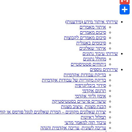
Gmail
Share
שירותי איתור מידע (מידענות)
איתור מאמרים
סיכום מאמרים
סיכום מאמרים לקבוצות
סיכומים באנגלית
איתור שאלונים
שירותי עיבוד נתונים
מחולל נתונים
ניתוחים סטטיסטיים
שירותים נוספים
בדיקת עבודות אקדמיות
בדיקת מקוריות של עבודות אקדמיות
סידור ביבליוגרפיה
תרגום אקדמי
אימון וליווי אקדמי
שיעורים פרטיים בסטטיסטיקה
הכנת מצגות, עיצוב מצגות
יצירת שאלונים מקוונים – המרת שאלונים לגוגל פורמס או קוו
תמלול ראיונות
עיבוד תזה למאמר מדעי
עריכה לשונית, עריכה אקדמית והגהה