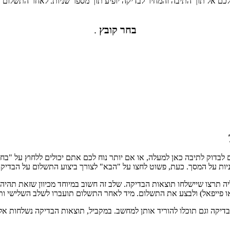
ם אל תוך התיבה והמחיר לבדיקה יופיע תוך מספר שניות. לאחר התשלום ת
בחר קובץ
.
דוק לתיבה כאן למעלה, או אם יותר נוח לכם אתם יכולים ללחוץ על "בחר
ות על המסך. כעת, פשוט לחצו על "הבא" לצורך ביצוע התשלום על הבדיק
 תרצו שיישלחו תוצאות הבדיקה. שלב זה חשוב במיוחד מכיוון שזאת תהיה ה
ו פייפאל) ולבצע את התשלום. מיד לאחר התשלום תועברו לשלב השלישי ו
קה וגם תוכלו להוריד אותן למחשב. במקביל, תוצאות הבדיקה נשלחות אליכ