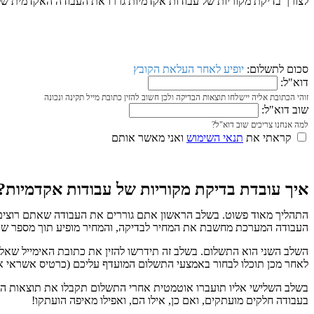
לצורך בדיקת מקוריות של עבודות אקדמיות גררו את העבודה האקדמית שלכ
סכום לתשלום:
יופיע לאחר העלאת הקובץ
דוא"ל:
זוהי הכתובת אליה יישלחו תוצאות הבדיקה ולכן חשוב להזין כתובת מייל תקינה ונכונה
שוב דוא"ל:
למה אנחנו צריכים שוב דוא"ל?
קראתי את
תנאי השימוש
ואני מאשר אותם
איך עובדת בדיקת מקוריות של עבודות אקדמיות?
התהליך מאוד פשוט. בשלב הראשון אתם גוררים את העבודה שאתם רוצים לב
העבודה המערכת מחשבת את המחיר לבדיקה, והמחיר מופיע תוך מספר שני
השלב השני הוא התשלום. בשלב זה תידרשו להזין את כתובת האימייל שאליה
לאחר מכן תוכלו לבחור באמצעי התשלום המועדף עליכם (כרטיס אשראי א
בשלב השלישי אליו תועברו אוטמטית אחרי התשלום תקבלו את תוצאות הבדי
בעבודה חלקים מועתקים, ואם כן, אילו הם, ואפילו מאיפה הועתקו!