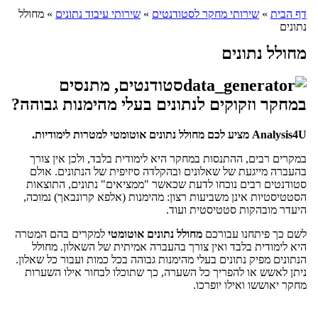
דף הבית
»
שירותי מחקר לסטודנטים
»
שירותי עיבוד נתונים
»
מחולל
נתונים
מחולל נתונים
סטודנטים, מתנסים
במחקר וזקוקים לנתונים בעלי מהימנות גבוהה?
Analysis4U מציע לכם מחולל נתונים אוטומטי למטרות לימודיות.
במקרים רבים, ההתנסות במחקר היא לימודית בלבד, ולכן אין צורך
בהעברה מייגעת של שאלונים ובהקלדה סיזיפית של הנתונים. אולם
סטודנטים רבים נוכחו לדעת שכאשר "ממציאים" נתונים, התוצאות
הסטטיסטיות אינן משביעות רצון: מהימנות (אלפא קרונבאך) נמוכה,
היעדר מובהקות סטטיסטית ועוד.
לשם כך פיתחנו עבורכם
מחולל נתונים אוטומטי
למקרים בהם המטרה
היא לימודית בלבד ואין צורך בהעברה אמיתית של השאלון. מחולל
הנתונים מפיק נתונים בעלי מהימנות גבוהה בכל כמות ועבור כל שאלון.
ניתן לאשש או להפריך כל השערה, כך שתוכלו לבחור אילו השערות
מחקר יאוששו ואילו יופרכו.