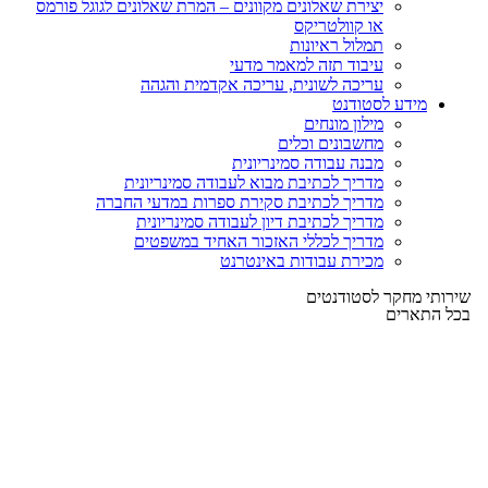
יצירת שאלונים מקוונים – המרת שאלונים לגוגל פורמס
או קוולטריקס
תמלול ראיונות
עיבוד תזה למאמר מדעי
עריכה לשונית, עריכה אקדמית והגהה
מידע לסטודנט
מילון מונחים
מחשבונים וכלים
מבנה עבודה סמינריונית
מדריך לכתיבת מבוא לעבודה סמינריונית
מדריך לכתיבת סקירת ספרות במדעי החברה
מדריך לכתיבת דיון לעבודה סמינריונית
מדריך לכללי האזכור האחיד במשפטים
מכירת עבודות באינטרנט
שירותי מחקר לסטודנטים
בכל התארים