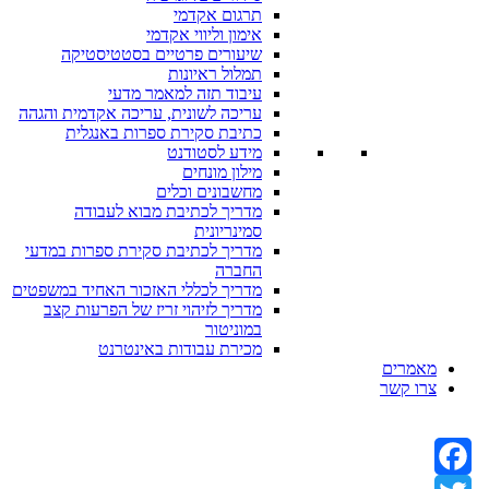
תרגום אקדמי
אימון וליווי אקדמי
שיעורים פרטיים בסטטיסטיקה
תמלול ראיונות
עיבוד תזה למאמר מדעי
עריכה לשונית, עריכה אקדמית והגהה
כתיבת סקירת ספרות באנגלית
מידע לסטודנט
מילון מונחים
מחשבונים וכלים
מדריך לכתיבת מבוא לעבודה
סמינריונית
מדריך לכתיבת סקירת ספרות במדעי
החברה
מדריך לכללי האזכור האחיד במשפטים
מדריך לזיהוי זריז של הפרעות קצב
במוניטור
מכירת עבודות באינטרנט
מאמרים
צרו קשר