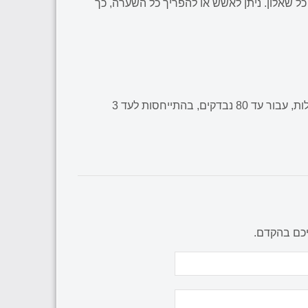
כל שאלון. ניתן לאשש או להפריך כל השערה, כך
349 ש"ח, כולל עד 3 משתני מחקר ועד 7 משתני רקע, ובסך הכל עד 40 שאלות, עבור עד 80 נבדקים, בהתייחסות לעד 3
יכם בהקדם.