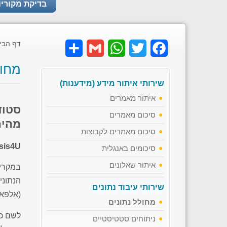
בדיקת מקוריו
דף הבי
Share
Gmail
WhatsApp
Twitter
Facebook
מחול
שירותי איתור מידע (מידענות)
איתור מאמרים
סטוד
סיכום מאמרים
מהימ
סיכום מאמרים לקבוצות
Analysis4U מציע לכם מחולל נ
סיכומים באנגלית
איתור שאלונים
במקרים
הנתוני
שירותי עיבוד נתונים
(אלפא 
מחולל נתונים
לשם כך
ניתוחים סטטיסטיים