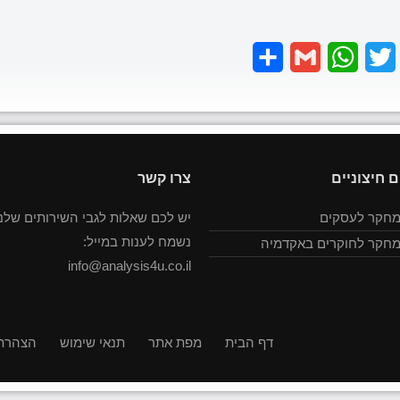
Share
Gmail
WhatsApp
Twitter
Faceboo
ם חיצוניים
צרו קשר
מחקר לעסקים
יש לכם שאלות לגבי השירותים שלנו
נשמח לענות במייל:
מחקר לחוקרים באקדמיה
info@analysis4u.co.il
דף הבית
מפת אתר
תנאי שימוש
הצהרת 