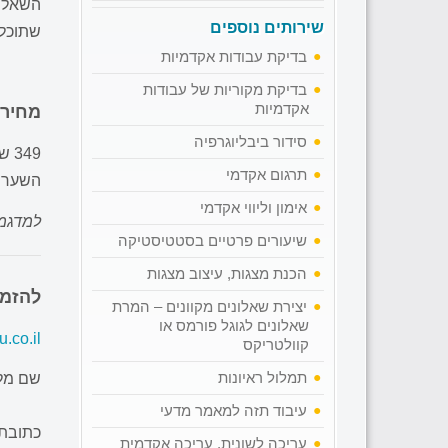
השאלון
שירותים נוספים
שתוכלו
בדיקת עבודות אקדמיות
בדיקת מקוריות של עבודות
אקדמיות
מחיר 
סידור ביבליוגרפיה
תרגום אקדמי
השערו
אימון וליווי אקדמי
למדגמי
שיעורים פרטיים בסטטיסטיקה
הכנת מצגות, עיצוב מצגות
להזמנ
יצירת שאלונים מקוונים – המרת
שאלונים לגוגל פורמס או
.co.il
קוולטריקס
תמלול ראיונות
שם מל
עיבוד תזה למאמר מדעי
כתובת 
עריכה לשונית, עריכה אקדמית