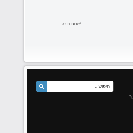
*שדות חובה
Shar
?