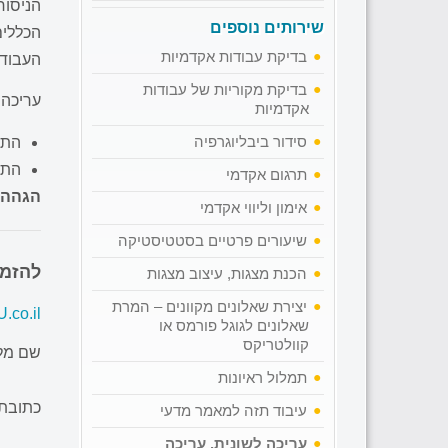
הניסוח
שירותים נוספים
הכללים
בדיקת עבודות אקדמיות
העבודה
בדיקת מקוריות של עבודות
עריכה 
אקדמיות
סידור ביבליוגרפיה
התאמ
התא
תרגום אקדמי
הגהה
אימון וליווי אקדמי
שיעורים פרטיים בסטטיסטיקה
להזמנ
הכנת מצגות, עיצוב מצגות
יצירת שאלונים מקוונים – המרת
.co.il
שאלונים לגוגל פורמס או
קוולטריקס
שם מל
תמלול ראיונות
כתובת 
עיבוד תזה למאמר מדעי
עריכה לשונית, עריכה