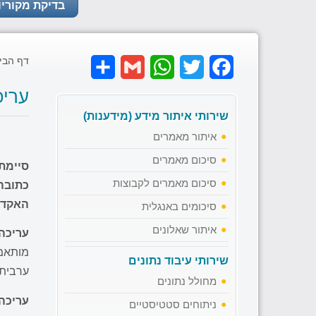
בדיקת מקוריו
דף הבי
Share
Gmail
WhatsApp
Twitter
Facebook
עריכ
שירותי איתור מידע (מידענות)
איתור מאמרים
סיכום מאמרים
סיימת
סיכום מאמרים לקבוצות
כתובה
האקדמ
סיכומים באנגלית
איתור שאלונים
עריכה
מותאמת
שירותי עיבוד נתונים
ערבית,
מחולל נתונים
עריכה
ניתוחים סטטיסטיים