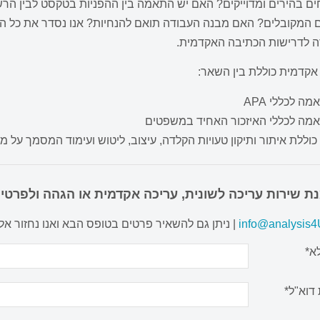
ים בהירים ומדוייקים? האם יש התאמה בין ההפניות בטקסט לבין הר
 המקובלים? האם מבנה העבודה תואם להנחיות? אנו נסדר את כל ההפ
 לדרישות הכתיבה האקדמית.
אקדמית כוללת בין השאר:
ה לכללי APA
מה לכללי האיזכור האחיד במשפטים
כוללת איתור ותיקון טעויות הקלדה, עיצוב, ליטוש ועימוד המסמך על 
ת שירות עריכה לשונית, עריכה אקדמית או הגהה ולפרטים
info@analysis4U
| ניתן גם להשאיר פרטים בטופס הבא ואנו נחזור א
א*
דוא"ל*