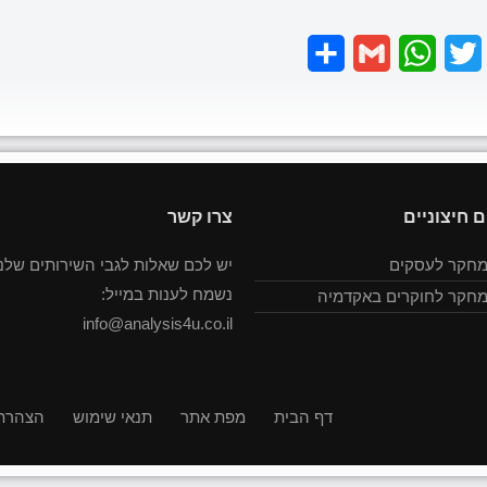
Share
Gmail
WhatsApp
Twitter
Faceboo
ם חיצוניים
צרו קשר
מחקר לעסקים
יש לכם שאלות לגבי השירותים שלנו
נשמח לענות במייל:
מחקר לחוקרים באקדמיה
info@analysis4u.co.il
דף הבית
מפת אתר
תנאי שימוש
הצהרת 