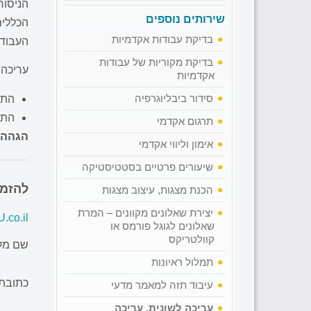
הניסוח
שירותים נוספים
הכללים
בדיקת עבודות אקדמיות
העבודה
בדיקת מקוריות של עבודות
עריכה 
אקדמיות
סידור ביבליוגרפיה
התאמ
התא
תרגום אקדמי
הגהה
אימון וליווי אקדמי
שיעורים פרטיים בסטטיסטיקה
להזמנ
הכנת מצגות, עיצוב מצגות
יצירת שאלונים מקוונים – המרת
.co.il
שאלונים לגוגל פורמס או
קוולטריקס
שם מל
תמלול ראיונות
כתובת 
עיבוד תזה למאמר מדעי
עריכה לשונית, עריכה