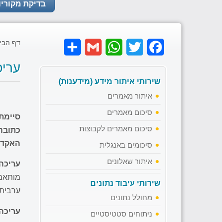
בדיקת מקוריו
דף הבי
Share
Gmail
WhatsApp
Twitter
Facebook
עריכ
שירותי איתור מידע (מידענות)
איתור מאמרים
סיכום מאמרים
סיימת
סיכום מאמרים לקבוצות
כתובה
האקדמ
סיכומים באנגלית
איתור שאלונים
עריכה
מותאמת
שירותי עיבוד נתונים
ערבית,
מחולל נתונים
עריכה
ניתוחים סטטיסטיים