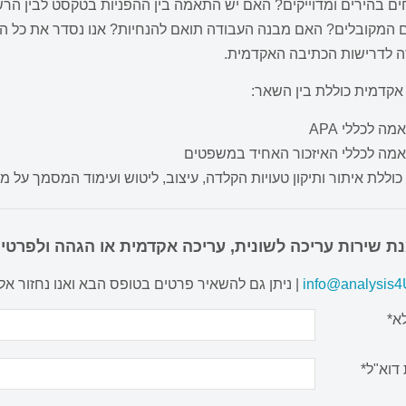
ים בהירים ומדוייקים? האם יש התאמה בין ההפניות בטקסט לבין הר
 המקובלים? האם מבנה העבודה תואם להנחיות? אנו נסדר את כל ההפ
 לדרישות הכתיבה האקדמית.
אקדמית כוללת בין השאר:
ה לכללי APA
מה לכללי האיזכור האחיד במשפטים
כוללת איתור ותיקון טעויות הקלדה, עיצוב, ליטוש ועימוד המסמך על 
ת שירות עריכה לשונית, עריכה אקדמית או הגהה ולפרטים
info@analysis4U
| ניתן גם להשאיר פרטים בטופס הבא ואנו נחזור א
א*
דוא"ל*