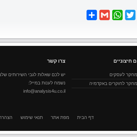
Share
Gmail
WhatsApp
Twitter
Faceboo
ם חיצוניים
צרו קשר
מחקר לעסקים
יש לכם שאלות לגבי השירותים שלנו
נשמח לענות במייל:
מחקר לחוקרים באקדמיה
info@analysis4u.co.il
דף הבית
מפת אתר
תנאי שימוש
הצהרת 