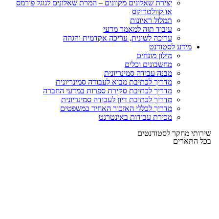
יצירת שאלונים מקוונים – המרת שאלונים לגוגל פורמס
או קוולטריקס
תמלול ראיונות
עיבוד תזה למאמר מדעי
עריכה לשונית, עריכה אקדמית והגהה
מידע לסטודנט
מילון מונחים
מחשבונים וכלים
מבנה עבודה סמינריונית
מדריך לכתיבת מבוא לעבודה סמינריונית
מדריך לכתיבת סקירת ספרות במדעי החברה
מדריך לכתיבת דיון לעבודה סמינריונית
מדריך לכללי האזכור האחיד במשפטים
מכירת עבודות באינטרנט
שירותי מחקר לסטודנטים
בכל התארים