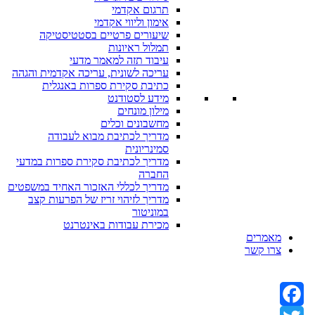
תרגום אקדמי
אימון וליווי אקדמי
שיעורים פרטיים בסטטיסטיקה
תמלול ראיונות
עיבוד תזה למאמר מדעי
עריכה לשונית, עריכה אקדמית והגהה
כתיבת סקירת ספרות באנגלית
מידע לסטודנט
מילון מונחים
מחשבונים וכלים
מדריך לכתיבת מבוא לעבודה
סמינריונית
מדריך לכתיבת סקירת ספרות במדעי
החברה
מדריך לכללי האזכור האחיד במשפטים
מדריך לזיהוי זריז של הפרעות קצב
במוניטור
מכירת עבודות באינטרנט
מאמרים
צרו קשר