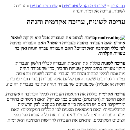
דף הבית
»
שירותי מחקר לסטודנטים
»
שירותים נוספים
»
עריכה
לשונית, עריכה אקדמית והגהה
עריכה לשונית, עריכה אקדמית והגהה
סיימת לכתוב את העבודה אבל היא זקוקה לטאצ'
אחרון: האם העבודה כתובה בעברית רהוטה? האם העבודה כתובה
לפי כללי הכתיבה האקדמיים? האם העבודה עברה הגהה ואין בה
טעויות הקלדה?
עריכה לשונית
כוללת את התאמת העבודה לכללי הלשון העברית:
תיקון טעויות כתיב ותיקון טעויות תחביר, כדי שהעבודה תהיה
מותאמת לכללי הכתיב והתחביר העברי. עריכה לשונית מתאימה
במיוחד לכותבים ששפת האם שלהם אינה עברית (כגון: דוברי ערבית,
רוסית או אנגלית) שמעוניינים שהעבודה תהיה כתובה בעברית רהוטה.
עריכה אקדמית
כוללת את התאמת העבודה לכללי הכתיבה האקדמית.
האם ההפניות (רפרנסים) כתובים כמו שצריך? האם הניסוחים בהירים
ומדוייקים? האם יש התאמה בין ההפניות בטקסט לבין הרשימה
הביבליוגפית? האם הממצאים מוצגים לפי הכללים המקובלים? האם
מבנה העבודה תואם להנחיות? אנו נסדר את כל ההפניות לפי כללי
הציטוט המקובלים, ונתאים את העבודה לדרישות הכתיבה האקדמית.
עריכה אקדמית כוללת בין השאר: