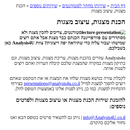
דף הבית
»
שירותי מחקר לסטודנטים
»
שירותים נוספים
»
הכנת
מצגות, עיצוב מצגות
הכנת מצגות, עיצוב מצגות
סטודנטים, צריכים להכין מצגת ולא
מסתדרים עם פוורפויינט? הכנתם כבר מצגת אבל אתם רוצים
שמישהו יעבור עליה כדי שתיראה יפה וייצוגית? צוות Analysis4U כאן
בשבילכם.
Analysis4u
עוזרים בהכנת מצגות, עריכת מצגות, עיצוב מצגות, וגם
בתיקון מצגות במקרה שהמצגת שלכם קיבלה הערות ואתם רוצים
לשנות אותה.
לקבלת עזרה בנושא מצגות שלחו את המצגת או את הטקסט שאתם
רוצים להפוך למצגת למייל
presentations@analysis4u.co.il
בצירוף
ההנחיות למצגת. כמו כן, ניתן לפנות אלינו באמצעות הטופס להלן.
להזמנת שירות הכנת מצגות או עיצוב מצגות ולפרטים
נוספים:
info@Analysis4U.co.il
| ניתן גם להשאיר פרטים בטופס הבא ואנו
נחזור אליכם בהקדם.