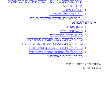
יצירת שאלונים מקוונים – המרת שאלונים לגוגל פורמס
או קוולטריקס
תמלול ראיונות
עיבוד תזה למאמר מדעי
עריכה לשונית, עריכה אקדמית והגהה
מידע לסטודנט
מילון מונחים
מחשבונים וכלים
מבנה עבודה סמינריונית
מדריך לכתיבת מבוא לעבודה סמינריונית
מדריך לכתיבת סקירת ספרות במדעי החברה
מדריך לכתיבת דיון לעבודה סמינריונית
מדריך לכללי האזכור האחיד במשפטים
מכירת עבודות באינטרנט
שירותי מחקר לסטודנטים
בכל התארים