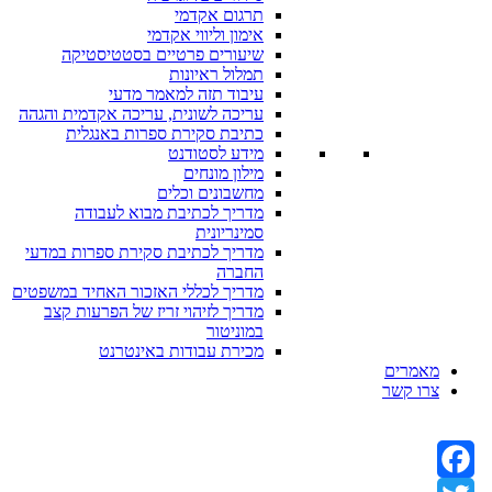
תרגום אקדמי
אימון וליווי אקדמי
שיעורים פרטיים בסטטיסטיקה
תמלול ראיונות
עיבוד תזה למאמר מדעי
עריכה לשונית, עריכה אקדמית והגהה
כתיבת סקירת ספרות באנגלית
מידע לסטודנט
מילון מונחים
מחשבונים וכלים
מדריך לכתיבת מבוא לעבודה
סמינריונית
מדריך לכתיבת סקירת ספרות במדעי
החברה
מדריך לכללי האזכור האחיד במשפטים
מדריך לזיהוי זריז של הפרעות קצב
במוניטור
מכירת עבודות באינטרנט
מאמרים
צרו קשר