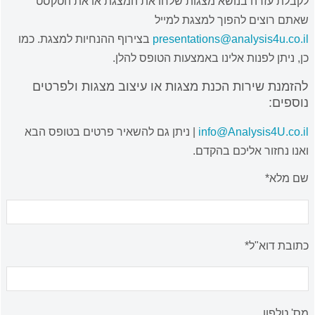
לקבלת עזרה בנושא מצגות שלחו את המצגת או את הטקסט
שאתם רוצים להפוך למצגת למייל
presentations@analysis4u.co.il
בצירוף ההנחיות למצגת. כמו
כן, ניתן לפנות אלינו באמצעות הטופס להלן.
להזמנת שירות הכנת מצגות או עיצוב מצגות ולפרטים
נוספים:
info@Analysis4U.co.il
| ניתן גם להשאיר פרטים בטופס הבא
ואנו נחזור אליכם בהקדם.
שם מלא*
כתובת דוא"ל*
מס' טלפון