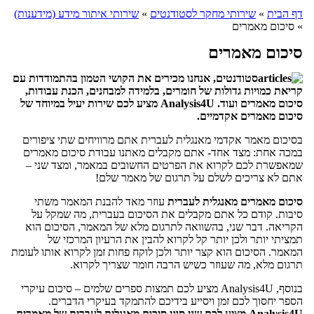
דף הבית
»
שירותי מחקר לסטודנטים
»
שירותי איתור מידע (מידענות)
»
סיכום מאמרים
סיכום מאמרים
סטודנטים, אנחנו מכירים את הקושי הטמון בהתמודדות עם
קריאת כמויות גדולות של חומרים, בלמידה למבחנים, הכנת עבודות,
סיכום מאמרים ועוד. Analysis4U מציע לכם שירות יעיל במיוחד של
סיכום מאמרים אקדמיים.
בסיכום מאמר אקדמי מאנגלית לעברית אתם מרוויחים שתי ציפורים
במכה אחת: מצד אחד- אתם מקבלים מאתנו עבודת סיכום מאמרים
שמאפשרת לכם לקרוא את הפרטים החשובים במאמר, ומצד שני –
אתם לא צריכים לשלם על תרגום של מאמר שלם!
סיכום מאמרים מאנגלית לעברית
עוזר מאד להבנת המאמר משתי
סיבות. קודם כל אתם מקבלים את הסיכום בעברית, מה שמקל על
הקריאה. דבר שני, בהשוואה לתרגום מלא של המאמר, הסיכום הוא
תמציתי יותר ולכן יותר קל לקרוא להבין את הרעיון המרכזי של
המאמר. הסיכום הוא קצר יותר ולכן לוקח פחות זמן לקרוא אותו לעומת
תרגום מלא, מה שעוזר כשיש הרבה חומר שצריך לקרוא.
בנוסף, Analysis4U מציע לכם תמצות ספרים שלמים – סיכום עיקרי
הספר יחסוך לכם זמן ויסייע בידיכם להתמקד בעיקרי הדברים.
Analysis4U מציע לכם שני סוגי סיכום מאנגלית לעברית של מאמרים