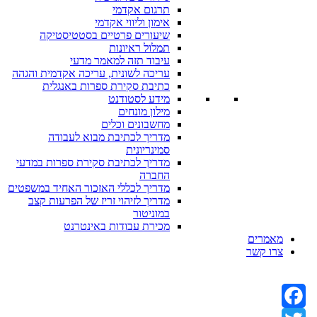
תרגום אקדמי
אימון וליווי אקדמי
שיעורים פרטיים בסטטיסטיקה
תמלול ראיונות
עיבוד תזה למאמר מדעי
עריכה לשונית, עריכה אקדמית והגהה
כתיבת סקירת ספרות באנגלית
מידע לסטודנט
מילון מונחים
מחשבונים וכלים
מדריך לכתיבת מבוא לעבודה
סמינריונית
מדריך לכתיבת סקירת ספרות במדעי
החברה
מדריך לכללי האזכור האחיד במשפטים
מדריך לזיהוי זריז של הפרעות קצב
במוניטור
מכירת עבודות באינטרנט
מאמרים
צרו קשר