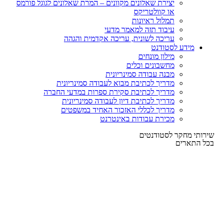
יצירת שאלונים מקוונים – המרת שאלונים לגוגל פורמס
או קוולטריקס
תמלול ראיונות
עיבוד תזה למאמר מדעי
עריכה לשונית, עריכה אקדמית והגהה
מידע לסטודנט
מילון מונחים
מחשבונים וכלים
מבנה עבודה סמינריונית
מדריך לכתיבת מבוא לעבודה סמינריונית
מדריך לכתיבת סקירת ספרות במדעי החברה
מדריך לכתיבת דיון לעבודה סמינריונית
מדריך לכללי האזכור האחיד במשפטים
מכירת עבודות באינטרנט
שירותי מחקר לסטודנטים
בכל התארים