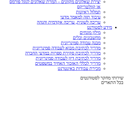
יצירת שאלונים מקוונים – המרת שאלונים לגוגל פורמס
או קוולטריקס
תמלול ראיונות
עיבוד תזה למאמר מדעי
עריכה לשונית, עריכה אקדמית והגהה
מידע לסטודנט
מילון מונחים
מחשבונים וכלים
מבנה עבודה סמינריונית
מדריך לכתיבת מבוא לעבודה סמינריונית
מדריך לכתיבת סקירת ספרות במדעי החברה
מדריך לכתיבת דיון לעבודה סמינריונית
מדריך לכללי האזכור האחיד במשפטים
מכירת עבודות באינטרנט
שירותי מחקר לסטודנטים
בכל התארים