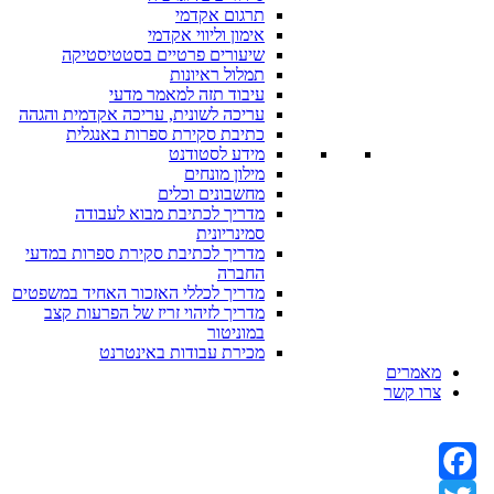
תרגום אקדמי
אימון וליווי אקדמי
שיעורים פרטיים בסטטיסטיקה
תמלול ראיונות
עיבוד תזה למאמר מדעי
עריכה לשונית, עריכה אקדמית והגהה
כתיבת סקירת ספרות באנגלית
מידע לסטודנט
מילון מונחים
מחשבונים וכלים
מדריך לכתיבת מבוא לעבודה
סמינריונית
מדריך לכתיבת סקירת ספרות במדעי
החברה
מדריך לכללי האזכור האחיד במשפטים
מדריך לזיהוי זריז של הפרעות קצב
במוניטור
מכירת עבודות באינטרנט
מאמרים
צרו קשר