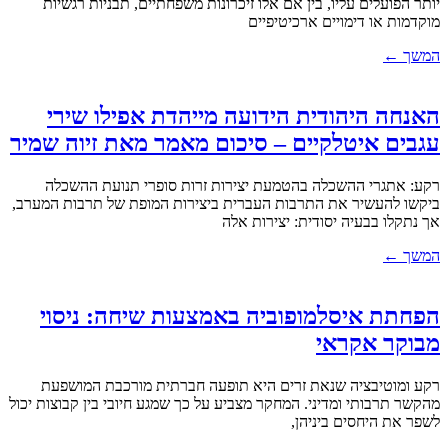
יותר הפועלים עליו, בין אם אלו זיכרונות משפחתיים, תבניות רגשיות
מוקדמות או דימויים ארכיטיפיים
המשך ←
האנחה היהודית הידועה מייהדת אפילו שירי
עגבים איטלקיים – סיכום מאמר מאת זיוה שמיר
רקע: אתגרי ההשכלה בהטמעת יצירות זרות סופרי תנועת ההשכלה
ביקשו להעשיר את התרבות העברית ביצירות המופת של תרבות המערב,
אך נתקלו בבעיה יסודית: יצירות אלה
המשך ←
הפחתת איסלמופוביה באמצעות שיחה: ניסוי
מבוקר אקראי
רקע ומוטיבציה שנאת זרים היא תופעה חברתית מורכבת המושפעת
מהקשר תרבותי ומדיני. המחקר מצביע על כך שמגע חיובי בין קבוצות יכול
לשפר את היחסים ביניהן,