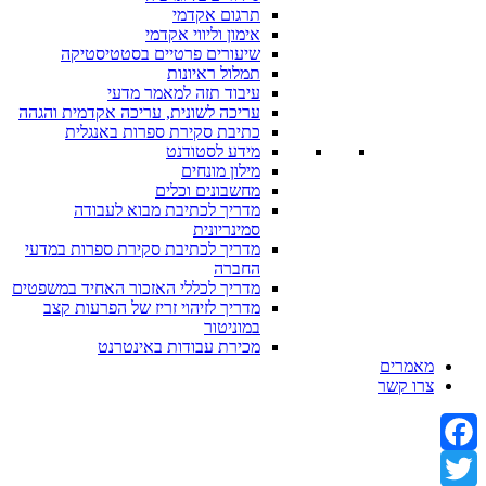
תרגום אקדמי
אימון וליווי אקדמי
שיעורים פרטיים בסטטיסטיקה
תמלול ראיונות
עיבוד תזה למאמר מדעי
עריכה לשונית, עריכה אקדמית והגהה
כתיבת סקירת ספרות באנגלית
מידע לסטודנט
מילון מונחים
מחשבונים וכלים
מדריך לכתיבת מבוא לעבודה
סמינריונית
מדריך לכתיבת סקירת ספרות במדעי
החברה
מדריך לכללי האזכור האחיד במשפטים
מדריך לזיהוי זריז של הפרעות קצב
במוניטור
מכירת עבודות באינטרנט
מאמרים
צרו קשר
Facebook