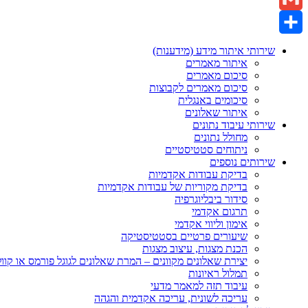
Gmail
Share
שירותי איתור מידע (מידענות)
איתור מאמרים
סיכום מאמרים
סיכום מאמרים לקבוצות
סיכומים באנגלית
איתור שאלונים
שירותי עיבוד נתונים
מחולל נתונים
ניתוחים סטטיסטיים
שירותים נוספים
בדיקת עבודות אקדמיות
בדיקת מקוריות של עבודות אקדמיות
סידור ביבליוגרפיה
תרגום אקדמי
אימון וליווי אקדמי
שיעורים פרטיים בסטטיסטיקה
הכנת מצגות, עיצוב מצגות
יצירת שאלונים מקוונים – המרת שאלונים לגוגל פורמס או קוו
תמלול ראיונות
עיבוד תזה למאמר מדעי
עריכה לשונית, עריכה אקדמית והגהה