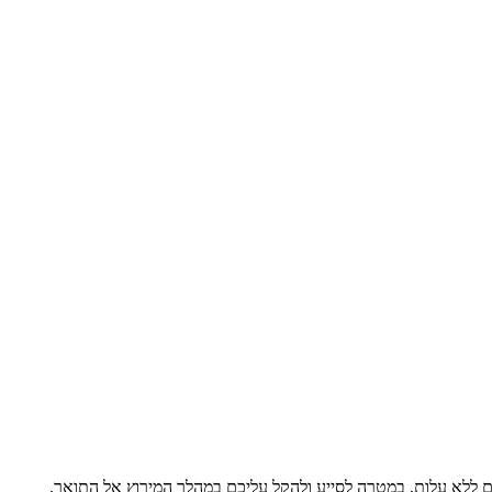
ם ללא עלות, במטרה לסייע ולהקל עליכם במהלך המירוץ אל התואר.