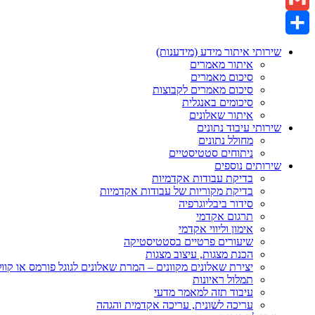
Gmail
Share
שירותי איתור מידע (מידענות)
איתור מאמרים
סיכום מאמרים
סיכום מאמרים לקבוצות
סיכומים באנגלית
איתור שאלונים
שירותי עיבוד נתונים
מחולל נתונים
ניתוחים סטטיסטיים
שירותים נוספים
בדיקת עבודות אקדמיות
בדיקת מקוריות של עבודות אקדמיות
סידור ביבליוגרפיה
תרגום אקדמי
אימון וליווי אקדמי
שיעורים פרטיים בסטטיסטיקה
הכנת מצגות, עיצוב מצגות
יצירת שאלונים מקוונים – המרת שאלונים לגוגל פורמס או קוו
תמלול ראיונות
עיבוד תזה למאמר מדעי
עריכה לשונית, עריכה אקדמית והגהה