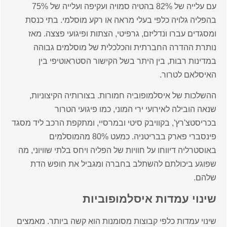
עם עלייה של 82% בהטיה סמויה ועקיפה ועלייה של 75%
בהפליה גלויה כלפי בעלי מראה או רקע מוסלמי. בתי כנסת
ומסגדים עברו ונדליזם, גרפיטי, הצתות ופיגועי פצצה. מאז
נותרת ההדרה החברתית והכלכלית של מוסלמים גבוהה
במדינות רבות, בין היתר בשל הקישור הסטראוטיפי בין
האיסלאם לטרור.
ההשלכות של איסלמופוביה חמורות. בצורותיה הקיצוניות,
שנאה הובילה לאירועי ירי המוני, כמו פיגועי הטרור
בכריסטצ'רץ', בקוויבק סיטי ובמרסיי, ומתקפת הרכב ליד מסגד
פינסברי פארק בבריטניה. כמעט 80% מהמוסלמים
באוסטרליה דיווחו על חוויות של הפליה ויחס בלתי שוויוני, מה
שפוגע ביכולתם להשתלב בחברה ומגביל את חופש הדת
שלהם.
שינוי עמדות איסלמופוביות
שינוי עמדות כלפי קבוצות מסומנות הוא קשה ביותר. מאמצים