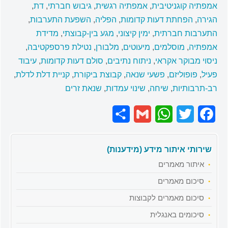
אמפתיה קוגניטיבית
,
אמפתיה רגשית
,
גיבוש חברתי
,
דת
,
הגירה
,
הפחתת דעות קדומות
,
הפליה
,
השפעת התערבות
,
התערבות חברתית
,
ימין קיצוני
,
מגע בין-קבוצתי
,
מדידת
אמפתיה
,
מוסלמים
,
מיעוטים
,
מלבורן
,
נטילת פרספקטיבה
,
ניסוי מבוקר אקראי
,
ניתוח נתיבים
,
סולם דעות קדומות
,
עיבוד
פעיל
,
פופוליזם
,
פשעי שנאה
,
קבוצת ביקורת
,
קניית דלת לדלת
,
רב-תרבותיות
,
שיחה
,
שינוי עמדות
,
שנאת זרים
Share
Gmail
WhatsApp
Twitter
Facebook
שירותי איתור מידע (מידענות)
איתור מאמרים
סיכום מאמרים
סיכום מאמרים לקבוצות
סיכומים באנגלית