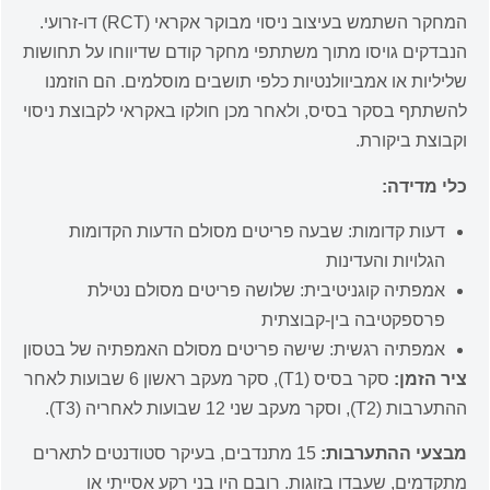
המחקר השתמש בעיצוב ניסוי מבוקר אקראי (RCT) דו-זרועי.
הנבדקים גויסו מתוך משתתפי מחקר קודם שדיווחו על תחושות
שליליות או אמביוולנטיות כלפי תושבים מוסלמים. הם הוזמנו
להשתתף בסקר בסיס, ולאחר מכן חולקו באקראי לקבוצת ניסוי
וקבוצת ביקורת.
כלי מדידה:
דעות קדומות: שבעה פריטים מסולם הדעות הקדומות
הגלויות והעדינות
אמפתיה קוגניטיבית: שלושה פריטים מסולם נטילת
פרספקטיבה בין-קבוצתית
אמפתיה רגשית: שישה פריטים מסולם האמפתיה של בטסון
ציר הזמן:
סקר בסיס (T1), סקר מעקב ראשון 6 שבועות לאחר
ההתערבות (T2), וסקר מעקב שני 12 שבועות לאחריה (T3).
מבצעי ההתערבות:
15 מתנדבים, בעיקר סטודנטים לתארים
מתקדמים, שעבדו בזוגות. רובם היו בני רקע אסייתי או