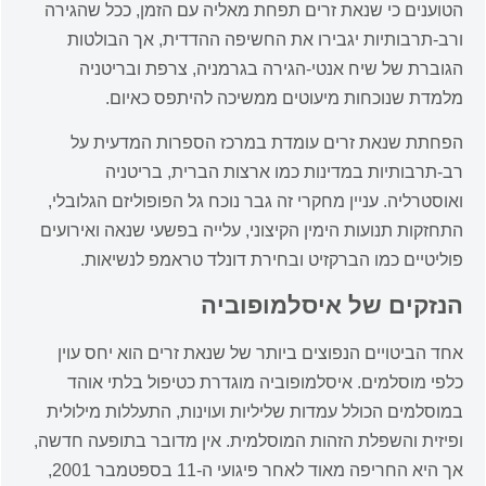
הטוענים כי שנאת זרים תפחת מאליה עם הזמן, ככל שהגירה
ורב-תרבותיות יגבירו את החשיפה ההדדית, אך הבולטות
הגוברת של שיח אנטי-הגירה בגרמניה, צרפת ובריטניה
מלמדת שנוכחות מיעוטים ממשיכה להיתפס כאיום.
הפחתת שנאת זרים עומדת במרכז הספרות המדעית על
רב-תרבותיות במדינות כמו ארצות הברית, בריטניה
ואוסטרליה. עניין מחקרי זה גבר נוכח גל הפופוליזם הגלובלי,
התחזקות תנועות הימין הקיצוני, עלייה בפשעי שנאה ואירועים
פוליטיים כמו הברקזיט ובחירת דונלד טראמפ לנשיאות.
הנזקים של איסלמופוביה
אחד הביטויים הנפוצים ביותר של שנאת זרים הוא יחס עוין
כלפי מוסלמים. איסלמופוביה מוגדרת כטיפול בלתי אוהד
במוסלמים הכולל עמדות שליליות ועוינות, התעללות מילולית
ופיזית והשפלת הזהות המוסלמית. אין מדובר בתופעה חדשה,
אך היא החריפה מאוד לאחר פיגועי ה-11 בספטמבר 2001,