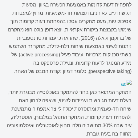
להפחית דעות קדומות באמצעות הכשרה בגיוון ומסעות
תקשורתיים לא הניבו תוצאות חד-משמעיות. מחוץ למעבדות
פסיכולוגיות, מעט מחקרים עסקו בהפחתת דעות קדומות תוך
שימוש בקבוצות ביקורת אקראיות. יוצא דופן בולט הוא מחקרם
של ברוקמן וקאלה (2016), שהראה כי עמדות טרנספוביות
ניתנות לשינוי באמצעות שיחות דלת-לדלת. מחקר זה השתמש
בשתי טכניקות מרכזיות: עיבוד פעיל (active processing) של
מידע המנוגד לדעות קדומות, ונטילת פרספקטיבה
(perspective taking), כלומר דמיון נקודת המבט של האחר.
המחקר המתואר כאן בחר להתמקד באוכלוסייה מבוגרת יותר,
בעלת דעות מגובשות ועמידות לשינוי, ושאפה לבחון האם
שיחה חד-פעמית ומתוסרטת יכולה לייצר אמפתיה מתמשכת
ולהפחית דעות קדומות. המחקר התנהל במלבורן, אוסטרליה,
עיר שבה 30% מתושביה נולדו מחוץ לאוסטרליה ואיסלמופוביה
מהווה בה בעיה גוברת.