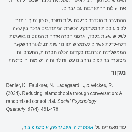
ושימוש בסרטון המציג אישה מוסלמית בלבד, שעשוי להפחית
את יעילות ההתערבות עם גברים.
ההתערבות הוגדרה כבעלת עלות נמוכה, סיכון נמוך וניתנת
לביצוע בבית המשתתף. הכשרת המתנדבים ארכה בין שעה
לשלוש שעות בלבד, וארגוני חברה אזרחית המנוסים בפעילות
דלת-לדלת עשויים לשמש שותפים יישומיים. לאור ההשקעה
הממשלתית הנרחבת בקידום הכלה חברתית, התערבויות
מסוג זה בהיקפים נרחבים עשויות להיות הן ישימות והן כדאיות.
מקור
Benier, K., Faulkner, N., Ladegaard, I., & Wickes, R.
(2024). Reducing islamophobia through conversation: A
randomized control trial.
Social Psychology
Quarterly
,
87
(4), 461-478.
עוד מאמרים על:
אוסטרליה
,
אינטגרציה
,
איסלמופוביה
,