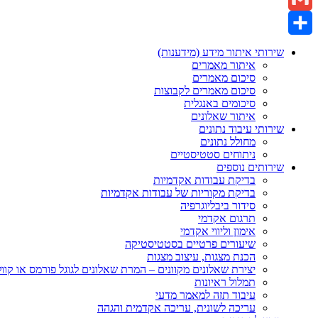
Gmail
Share
שירותי איתור מידע (מידענות)
איתור מאמרים
סיכום מאמרים
סיכום מאמרים לקבוצות
סיכומים באנגלית
איתור שאלונים
שירותי עיבוד נתונים
מחולל נתונים
ניתוחים סטטיסטיים
שירותים נוספים
בדיקת עבודות אקדמיות
בדיקת מקוריות של עבודות אקדמיות
סידור ביבליוגרפיה
תרגום אקדמי
אימון וליווי אקדמי
שיעורים פרטיים בסטטיסטיקה
הכנת מצגות, עיצוב מצגות
יצירת שאלונים מקוונים – המרת שאלונים לגוגל פורמס או קוו
תמלול ראיונות
עיבוד תזה למאמר מדעי
עריכה לשונית, עריכה אקדמית והגהה