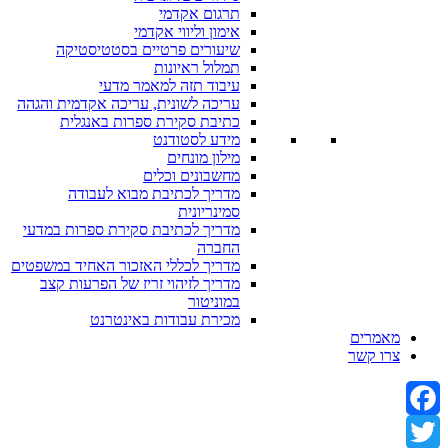
תרגום אקדמי
אימון וליווי אקדמי
שיעורים פרטיים בסטטיסטיקה
תמלול ראיונות
עיבוד תזה למאמר מדעי
עריכה לשונית, עריכה אקדמית והגהה
כתיבת סקירת ספרות באנגלית
מידע לסטודנט
מילון מונחים
מחשבונים וכלים
מדריך לכתיבת מבוא לעבודה
סמינריונית
מדריך לכתיבת סקירת ספרות במדעי
החברה
מדריך לכללי האזכור האחיד במשפטים
מדריך לזיהוי זריז של הפרעות קצב
במוניטור
מכירת עבודות באינטרנט
מאמרים
צרו קשר
Facebook