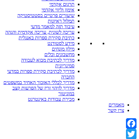
תרגום אקדמי
אימון וליווי אקדמי
שיעורים פרטיים בסטטיסטיקה
תמלול ראיונות
עיבוד תזה למאמר מדעי
עריכה לשונית, עריכה אקדמית והגהה
כתיבת סקירת ספרות באנגלית
מידע לסטודנט
מילון מונחים
מחשבונים וכלים
מדריך לכתיבת מבוא לעבודה
סמינריונית
מדריך לכתיבת סקירת ספרות במדעי
החברה
מדריך לכללי האזכור האחיד במשפטים
מדריך לזיהוי זריז של הפרעות קצב
במוניטור
מכירת עבודות באינטרנט
מאמרים
צרו קשר
Facebook