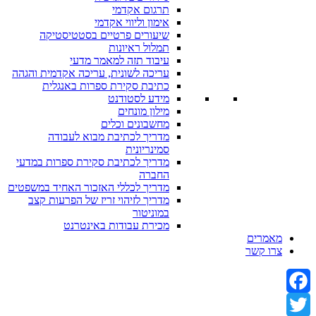
תרגום אקדמי
אימון וליווי אקדמי
שיעורים פרטיים בסטטיסטיקה
תמלול ראיונות
עיבוד תזה למאמר מדעי
עריכה לשונית, עריכה אקדמית והגהה
כתיבת סקירת ספרות באנגלית
מידע לסטודנט
מילון מונחים
מחשבונים וכלים
מדריך לכתיבת מבוא לעבודה
סמינריונית
מדריך לכתיבת סקירת ספרות במדעי
החברה
מדריך לכללי האזכור האחיד במשפטים
מדריך לזיהוי זריז של הפרעות קצב
במוניטור
מכירת עבודות באינטרנט
מאמרים
צרו קשר
Facebook