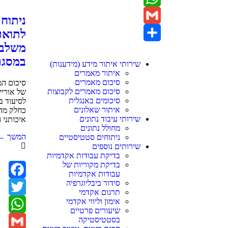
WhatsApp
ניתוח
לתואר
Gmail
משלבי
Share
במסגרו
שירותי איתור מידע (מידענות)
איתור מאמרים
סיכום מאמרים
סיכום ה
סיכום מאמרים לקבוצות
של אוריי
סיכומים באנגלית
לסיעוד ב
איתור שאלונים
כחלק מה
שירותי עיבוד נתונים
איכותני ח
מחולל נתונים
המשך ←
ניתוחים סטטיסטיים
שירותים נוספים
בדיקת עבודות אקדמיות
בדיקת מקוריות של
עבודות אקדמיות
סידור ביבליוגרפיה
acebook
תרגום אקדמי
אימון וליווי אקדמי
Twitter
שיעורים פרטיים
בסטטיסטיקה
atsApp