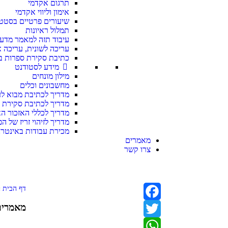
תרגום אקדמי
אימון וליווי אקדמי
שיעורים פרטיים בסטט
תמלול ראיונות
עיבוד תזה למאמר מדעי
עריכה לשונית, עריכה 
כתיבת סקירת ספרות ב
מידע לסטודנט
מילון מונחים
מחשבונים וכלים
מדריך לכתיבת מבוא לע
מדריך לכתיבת סקירת 
מדריך לכללי האזכור ה
מדריך לזיהוי זריז של ה
מכירת עבודות באינטרנ
מאמרים
צרו קשר
דף הבית
»
מאמרים
Facebook
Twitter