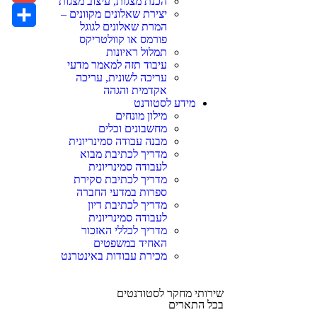
הכנת מצגות, עיצוב מצגות
יצירת שאלונים מקוונים –
Gmail
המרת שאלונים לגוגל
Share
פורמס או קוולטריקס
תמלול ראיונות
עיבוד תזה למאמר מדעי
עריכה לשונית, עריכה
אקדמית והגהה
מידע לסטודנט
מילון מונחים
מחשבונים וכלים
מבנה עבודה סמינריונית
מדריך לכתיבת מבוא
לעבודה סמינריונית
מדריך לכתיבת סקירת
ספרות במדעי החברה
מדריך לכתיבת דיון
לעבודה סמינריונית
מדריך לכללי האזכור
האחיד במשפטים
מכירת עבודות באינטרנט
שירותי מחקר לסטודנטים
בכל התארים