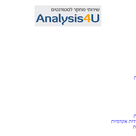
ת
דות אקדמיות
ת