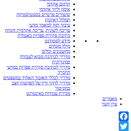
תרגום אקדמי
אימון וליווי אקדמי
שיעורים פרטיים בסטטיסטיקה
תמלול ראיונות
עיבוד תזה למאמר מדעי
עריכה לשונית, עריכה אקדמית והגהה
כתיבת סקירת ספרות באנגלית
מידע לסטודנט
מילון מונחים
מחשבונים וכלים
מדריך לכתיבת מבוא לעבודה
סמינריונית
מדריך לכתיבת סקירת ספרות במדעי
החברה
מדריך לכללי האזכור האחיד במשפטים
מדריך לזיהוי זריז של הפרעות קצב
במוניטור
מכירת עבודות באינטרנט
מאמרים
צרו קשר
Facebook